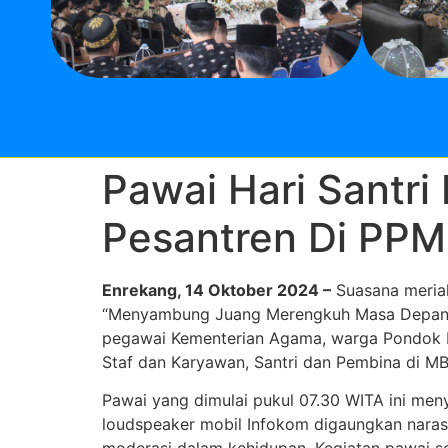
Pawai Hari Santr
Pesantren Di PPM
Enrekang, 14 Oktober 2024 –
Suasana meriah
“Menyambung Juang Merengkuh Masa Depan” di
pegawai Kementerian Agama, warga Pondok Pe
Staf dan Karyawan, Santri dan Pembina di M
Pawai yang dimulai pukul 07.30 WITA ini meny
loudspeaker mobil Infokom digaungkan naras
moderasi dalam kehidupan. Kegiatan pawai s