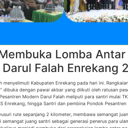
i Membuka Lomba Antar
 Darul Falah Enrekang 
 menyelimuti Kabupaten Enrekang pada hari ini. Rangkaian
buka dengan pawai akbar yang diikuti oleh ratusan pesert
santren Modern Darul Falah meliputi para santri mulai T
BS Enrekang, hingga Santri dan pembina Pondok Pesantren
usuri rute sepanjang 2 kilometer, membawa semangat juang 
i semangat juang santri sebagai generasi penerus para 
ekaligus menjadi pembuka dari serangkaian lomba antar p