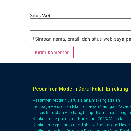
Situs Web
Simpan nama, email, dan situs web saya pa
Pesantren Modern Darul Falah Enrekang
Pesantren Modern Darul Falah Enrekang adalah
Lembaga Pendidikan Islam dibawah Naungan Yayas
Pendidikan Islam Enrekang bertipe Kombinasi dengan
Kurikulum Terpadu yaitu Kurikulum 2013/Merdeka,
Kurikulum Kepesantrenan-Tahfidz-Bahasa dan Hidde
Kurikulum melalui Program Pembiasaan (Darul Falah