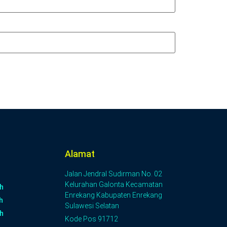
Alamat
Jalan Jendral Sudirman No. 02
Kelurahan Galonta Kecamatan
h
Enrekang Kabupaten Enrekang
h
Sulawesi Selatan
h
Kode Pos 91712