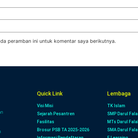
da peramban ini untuk komentar saya berikutnya.
Quick Link
Lembaga
Visi Misi
TK Islam
an
Sejarah Pesantren
SMP Darul Fala
Fasilitas
MTs Darul Fala
Brosur PSB TA 2025-2026
SMA Darul Fala
n
Informasi Pendaftaran
E Learning