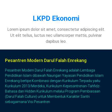
LKPD Ekonomi
Lorem ipsum dolor sit amet, consectetur adipiscing elit.
Ut elit tellus, luctus nec ullamcorper mattis, pulvinar
dapibus leo.
Pesantren Modern Darul Falah Enrekang
Pesantren Modern Darul Falah Enrekang adalah Lembaga
Pendidikan Islam dibawah Naungan Yayasan Pendidikan Islam
Enrekang bertipe Kombinasi dengan Kurikulum Terpadu yaitu
Kurikulum 2013/Merdeka, Kurikulum Kepesantrenan-Tahfidz-
Bahasa dan Hidden Kurikulum melalui Program Pembiasaan
(Darul Falah Culture) untuk Membentuk Karakter Santri
sebagaimana Visi Pesantren