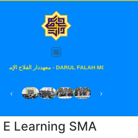
معهددار الفلاح الإسلامي - DARUL FALA
E Learning SMA