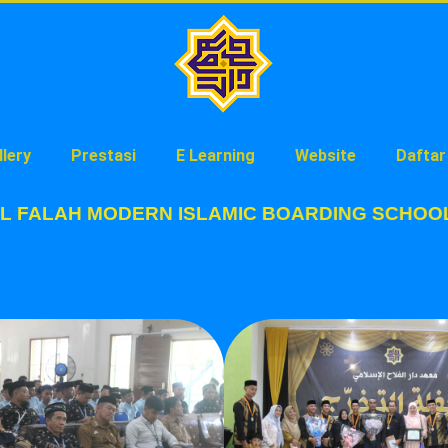
llery
Prestasi
E Learning
Website
Daftar
معهددار ا - DARUL FALAH MODERN ISLAMIC BOARDING SCH