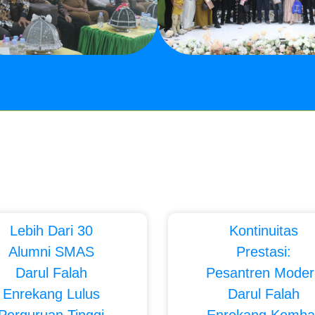
Lebih Dari 30
Kontinuitas
Alumni SMAS
Prestasi:
Darul Falah
Pesantren Moder
Enrekang Lulus
Darul Falah
Perguruan Tinggi
Enrekang Kembal