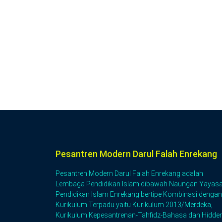
Pesantren Modern Darul Falah Enrekang
Pesantren Modern Darul Falah Enrekang adalah
Lembaga Pendidikan Islam dibawah Naungan Yayas
Pendidikan Islam Enrekang bertipe Kombinasi dengan
Kurikulum Terpadu yaitu Kurikulum 2013/Merdeka,
Kurikulum Kepesantrenan-Tahfidz-Bahasa dan Hidde