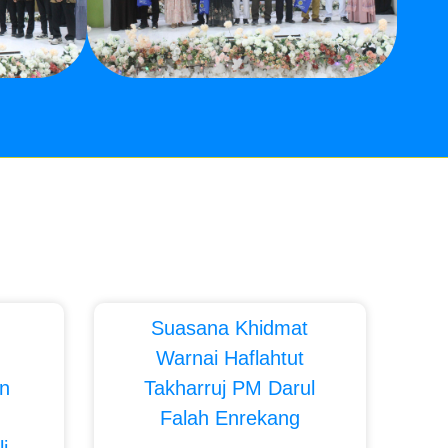
Suasana Khidmat
Warnai Haflahtut
n
Takharruj PM Darul
Falah Enrekang
i