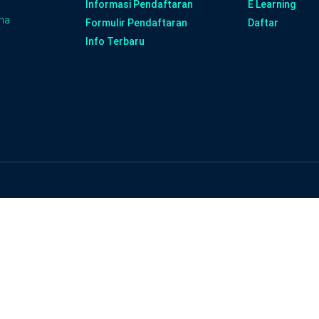
Informasi Pendaftaran
E Learning
ana
Formulir Pendaftaran
Daftar
Info Terbaru