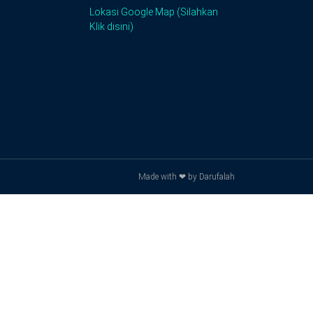
Lokasi Google Map (Silahkan
Klik disini)
Made with ❤ by Darufalah