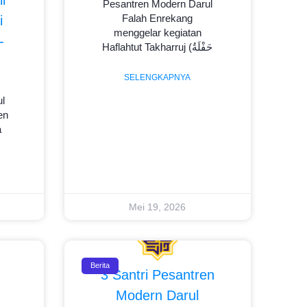
Pesantren Modern Darul
Falah Enrekang
i
menggelar kegiatan
-
Haflahtut Takharruj (حَفْلَةُ
SELENGKAPNYA
l
en
a
Mei 19, 2026
Berita
3 Santri Pesantren
Modern Darul