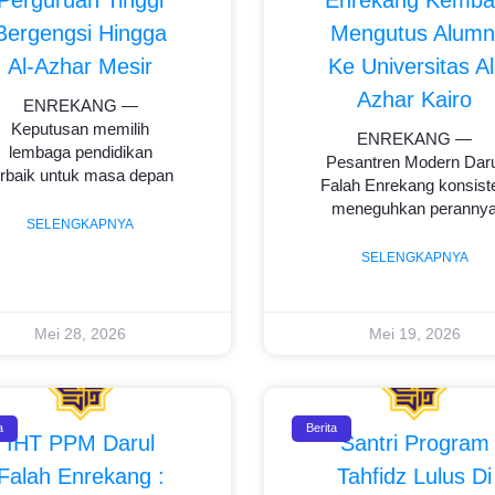
Bergengsi Hingga
Mengutus Alumn
Al-Azhar Mesir
Ke Universitas Al
Azhar Kairo
ENREKANG —
Keputusan memilih
ENREKANG —
lembaga pendidikan
Pesantren Modern Daru
erbaik untuk masa depan
Falah Enrekang konsist
meneguhkan peranny
SELENGKAPNYA
SELENGKAPNYA
Mei 28, 2026
Mei 19, 2026
a
Berita
IHT PPM Darul
Santri Program
Falah Enrekang :
Tahfidz Lulus Di