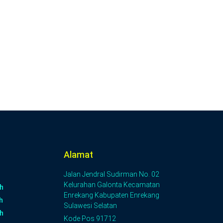
Alamat
Jalan Jendral Sudirman No. 02
Kelurahan Galonta Kecamatan
h
Enrekang Kabupaten Enrekang
h
Sulawesi Selatan
h
Kode Pos 91712