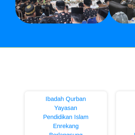
Ibadah Qurban
Yayasan
Pendidikan Islam
Enrekang
Berlangsung