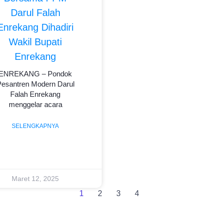
Darul Falah
Enrekang Dihadiri
Wakil Bupati
Enrekang
ENREKANG – Pondok
Pesantren Modern Darul
Falah Enrekang
menggelar acara
SELENGKAPNYA
Maret 12, 2025
1
2
3
4