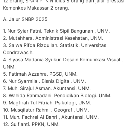
12 orang, SPAN PTKIN lulus 8 orang dan jalur prestasi
Kemenkes Makassar 2 orang.
A. Jalur SNBP 2025
1. Nur Syiar Fatni. Teknik Sipil Bangunan , UNM.
2. ⁠Mutahhara. Administrasi Kesehatan, UNM.
3. ⁠Salwa Rifda Rizqullah. Statistik, Universitas
Cendrawasih.
4. ⁠Siyasa Madania Syukur. Desain Komunikasi Visual .
UNM.
5. ⁠Fatimah Azzahra. PGSD, UNM.
6. ⁠Nur Syarmila . Bisnis Digital. UNM.
7. ⁠Muh. Sirajul Asman. Akuntansi, UNM.
8. ⁠Wahida Rahmadani. Pendidikan Biologi. UNM.
9. ⁠Magfirah Tul Fitriah. Psikologi, UNM.
10. Musqilatur Rahmi . Geografi, UNM.
11. ⁠Muh. Fachrel Al Bahri , Akuntansi, UNM.
12. ⁠Sulfianti. PPKN, UNM.