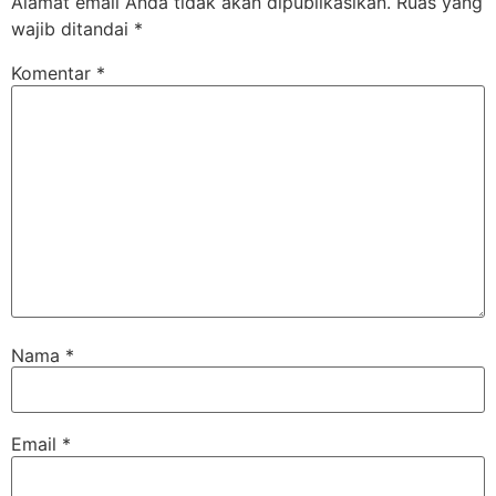
Alamat email Anda tidak akan dipublikasikan.
Ruas yang
wajib ditandai
*
Komentar
*
Nama
*
Email
*