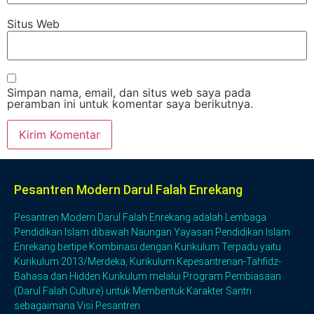
Situs Web
Simpan nama, email, dan situs web saya pada
peramban ini untuk komentar saya berikutnya.
Pesantren Modern Darul Falah Enrekang
Pesantren Modern Darul Falah Enrekang adalah Lembaga
Pendidikan Islam dibawah Naungan Yayasan Pendidikan Islam
Enrekang bertipe Kombinasi dengan Kurikulum Terpadu yaitu
Kurikulum 2013/Merdeka, Kurikulum Kepesantrenan-Tahfidz-
Bahasa dan Hidden Kurikulum melalui Program Pembiasaan
(Darul Falah Culture) untuk Membentuk Karakter Santri
sebagaimana Visi Pesantren